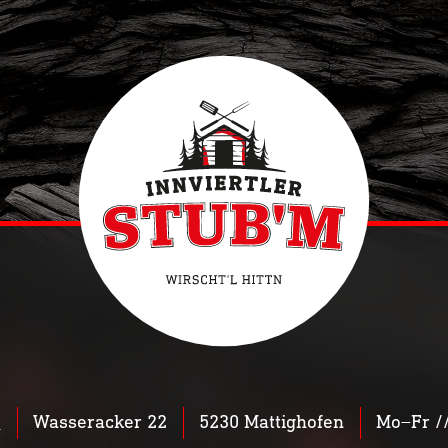
0
Wasseracker 22
5230 Mattighofen
Mo–Fr //