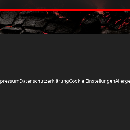
D
Fisch und daraus gewonnene
pressum
Datenschutzerklärung
Cookie Einstellungen
Allerg