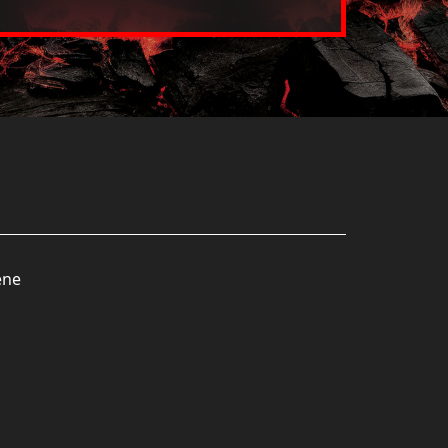
 Erzeugnisse (außer Fischgelatine)
ene