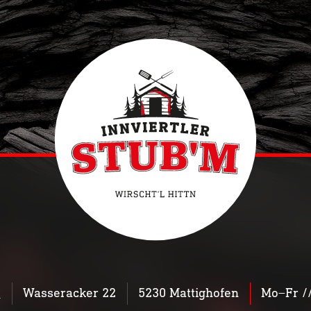
0
Wasseracker 22
5230 Mattighofen
Mo–Fr //