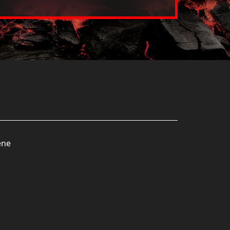
l mit Semmi
ene